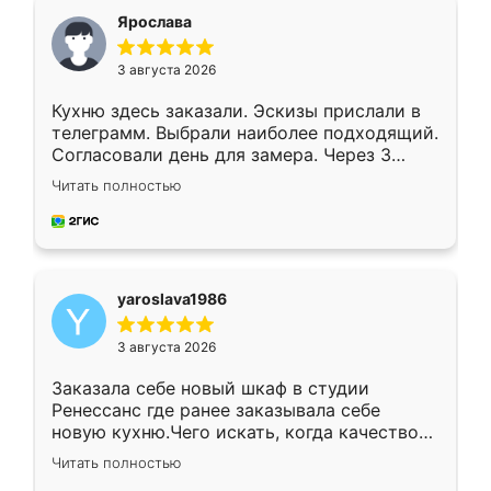
я хотела.
Ярослава
3 августа 2026
Кухню здесь заказали. Эскизы прислали в
телеграмм. Выбрали наиболее подходящий.
Согласовали день для замера. Через 3
недели кухня была уже готова. Остались
Читать полностью
довольны работой. Спасибо Ренессанс
мебель за качественную работу!
yaroslava1986
3 августа 2026
Заказала себе новый шкаф в студии
Ренессанс где ранее заказывала себе
новую кухню.Чего искать, когда качеством
вполне довольна. Служит кухня уже почти
Читать полностью
два года, нареканий нет.