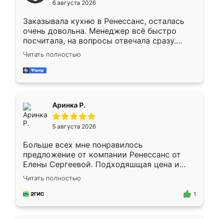
6 августа 2026
мебели буду заказывать только здесь.
Заказывала кухню в Ренессанс, осталась
очень довольна. Менеджер всё быстро
посчитала, на вопросы отвечала сразу.
Замерщик приехал в субботу, подошёл к
Читать полностью
делу со всей ответственностью. Собрали
за день, ребята работали аккуратно, даже
пыли почти не было. Качество отличное,
ящики ходят плавно, ничего не скрипит.
Всё подошло как влитое.
Аринка Р.
5 августа 2026
Больше всех мне понравилось
предложение от компании Ренессанс от
Елены Сергеевой. Подходяшщая цена и
короткие сроки изготовления. Приехавший
Читать полностью
для замера сотрудник Владислав
предложил по моему эскизу самый
1
подходящий вариант шкафа. Немного его
видоизменил, получилось даже лучше, чем