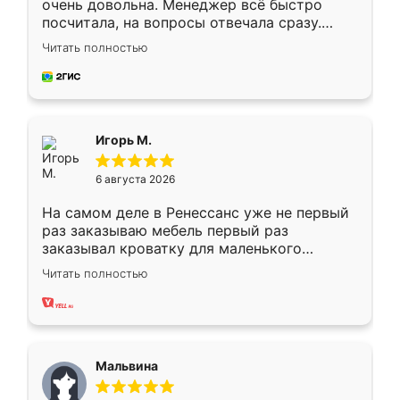
очень довольна. Менеджер всё быстро
посчитала, на вопросы отвечала сразу.
Замерщик приехал в субботу, подошёл к
Читать полностью
делу со всей ответственностью. Собрали
за день, ребята работали аккуратно, даже
пыли почти не было. Качество отличное,
ящики ходят плавно, ничего не скрипит.
Всё подошло как влитое.
Игорь М.
6 августа 2026
На самом деле в Ренессанс уже не первый
раз заказываю мебель первый раз
заказывал кроватку для маленького
ребёнка при его рождении ,во второй раз
Читать полностью
заказал шкаф-купе. По качеству очень
хорошее сборка достаточно быстрая,
также адекватные цены. До этого
сравнивал с разными конкурентами в этом
сегменте ,выбор у конкурентов куда
Мальвина
меньше, здесь же он более разнообразный.
Мне нравится ,если что-то потребуется из