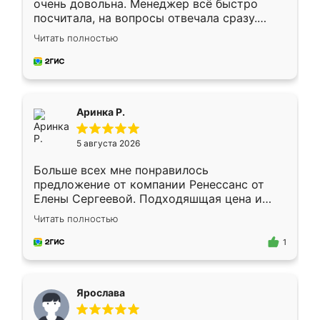
очень довольна. Менеджер всё быстро
посчитала, на вопросы отвечала сразу.
Замерщик приехал в субботу, подошёл к
Читать полностью
делу со всей ответственностью. Собрали
за день, ребята работали аккуратно, даже
пыли почти не было. Качество отличное,
ящики ходят плавно, ничего не скрипит.
Всё подошло как влитое.
Аринка Р.
5 августа 2026
Больше всех мне понравилось
предложение от компании Ренессанс от
Елены Сергеевой. Подходяшщая цена и
короткие сроки изготовления. Приехавший
Читать полностью
для замера сотрудник Владислав
предложил по моему эскизу самый
1
подходящий вариант шкафа. Немного его
видоизменил, получилось даже лучше, чем
я хотела.
Ярослава