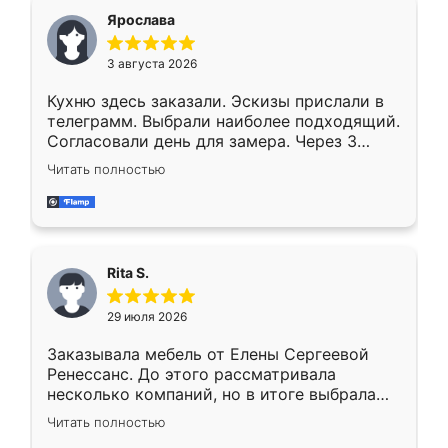
Ярослава
3 августа 2026
Кухню здесь заказали. Эскизы прислали в
телеграмм. Выбрали наиболее подходящий.
Согласовали день для замера. Через 3
недели кухня была уже готова. Остались
Читать полностью
довольны работой. Спасибо Ренессанс
мебель за качественную работу!
Rita S.
29 июля 2026
Заказывала мебель от Елены Сергеевой
Ренессанс. До этого рассматривала
несколько компаний, но в итоге выбрала
эту. Сначала обговорили условия, потом
Читать полностью
приехал замерщик, всё спокойно объяснил