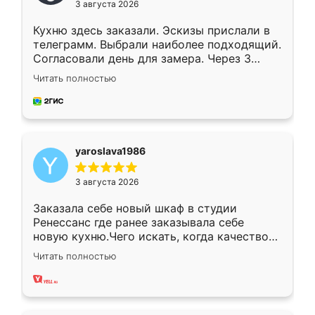
3 августа 2026
Кухню здесь заказали. Эскизы прислали в
телеграмм. Выбрали наиболее подходящий.
Согласовали день для замера. Через 3
недели кухня была уже готова. Остались
Читать полностью
довольны работой. Спасибо Ренессанс
мебель за качественную работу!
yaroslava1986
3 августа 2026
Заказала себе новый шкаф в студии
Ренессанс где ранее заказывала себе
новую кухню.Чего искать, когда качеством
вполне довольна. Служит кухня уже почти
Читать полностью
два года, нареканий нет.