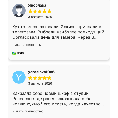
я хотела.
Ярослава
3 августа 2026
Кухню здесь заказали. Эскизы прислали в
телеграмм. Выбрали наиболее подходящий.
Согласовали день для замера. Через 3
недели кухня была уже готова. Остались
Читать полностью
довольны работой. Спасибо Ренессанс
мебель за качественную работу!
yaroslava1986
3 августа 2026
Заказала себе новый шкаф в студии
Ренессанс где ранее заказывала себе
новую кухню.Чего искать, когда качеством
вполне довольна. Служит кухня уже почти
Читать полностью
два года, нареканий нет.