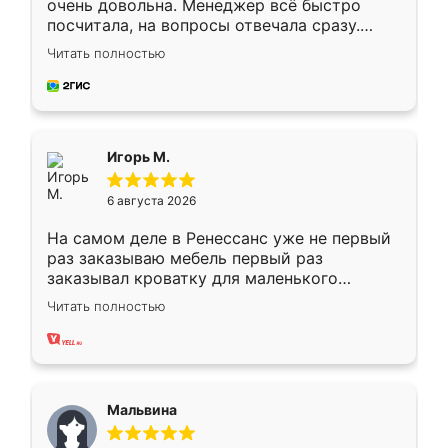
очень довольна. Менеджер всё быстро
посчитала, на вопросы отвечала сразу.
Замерщик приехал в субботу, подошёл к
Читать полностью
делу со всей ответственностью. Собрали
за день, ребята работали аккуратно, даже
пыли почти не было. Качество отличное,
ящики ходят плавно, ничего не скрипит.
Всё подошло как влитое.
Игорь М.
6 августа 2026
На самом деле в Ренессанс уже не первый
раз заказываю мебель первый раз
заказывал кроватку для маленького
ребёнка при его рождении ,во второй раз
Читать полностью
заказал шкаф-купе. По качеству очень
хорошее сборка достаточно быстрая,
также адекватные цены. До этого
сравнивал с разными конкурентами в этом
сегменте ,выбор у конкурентов куда
Мальвина
меньше, здесь же он более разнообразный.
Мне нравится ,если что-то потребуется из