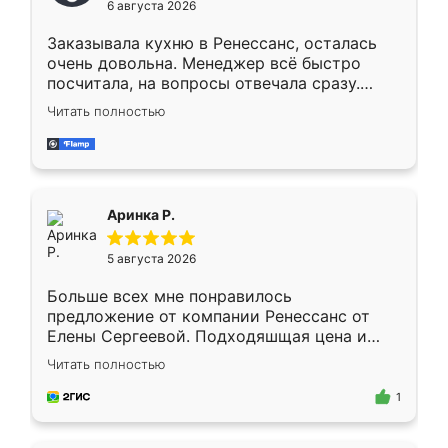
6 августа 2026
мебели буду заказывать только здесь.
Заказывала кухню в Ренессанс, осталась
очень довольна. Менеджер всё быстро
посчитала, на вопросы отвечала сразу.
Замерщик приехал в субботу, подошёл к
Читать полностью
делу со всей ответственностью. Собрали
за день, ребята работали аккуратно, даже
пыли почти не было. Качество отличное,
ящики ходят плавно, ничего не скрипит.
Всё подошло как влитое.
Аринка Р.
5 августа 2026
Больше всех мне понравилось
предложение от компании Ренессанс от
Елены Сергеевой. Подходяшщая цена и
короткие сроки изготовления. Приехавший
Читать полностью
для замера сотрудник Владислав
предложил по моему эскизу самый
1
подходящий вариант шкафа. Немного его
видоизменил, получилось даже лучше, чем