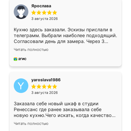
я хотела.
Ярослава
3 августа 2026
Кухню здесь заказали. Эскизы прислали в
телеграмм. Выбрали наиболее подходящий.
Согласовали день для замера. Через 3
недели кухня была уже готова. Остались
Читать полностью
довольны работой. Спасибо Ренессанс
мебель за качественную работу!
yaroslava1986
3 августа 2026
Заказала себе новый шкаф в студии
Ренессанс где ранее заказывала себе
новую кухню.Чего искать, когда качеством
вполне довольна. Служит кухня уже почти
Читать полностью
два года, нареканий нет.