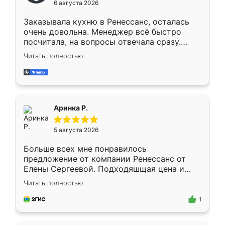
6 августа 2026
мебели буду заказывать только здесь.
Заказывала кухню в Ренессанс, осталась
очень довольна. Менеджер всё быстро
посчитала, на вопросы отвечала сразу.
Замерщик приехал в субботу, подошёл к
Читать полностью
делу со всей ответственностью. Собрали
за день, ребята работали аккуратно, даже
пыли почти не было. Качество отличное,
ящики ходят плавно, ничего не скрипит.
Всё подошло как влитое.
Аринка Р.
5 августа 2026
Больше всех мне понравилось
предложение от компании Ренессанс от
Елены Сергеевой. Подходяшщая цена и
короткие сроки изготовления. Приехавший
Читать полностью
для замера сотрудник Владислав
предложил по моему эскизу самый
1
подходящий вариант шкафа. Немного его
видоизменил, получилось даже лучше, чем