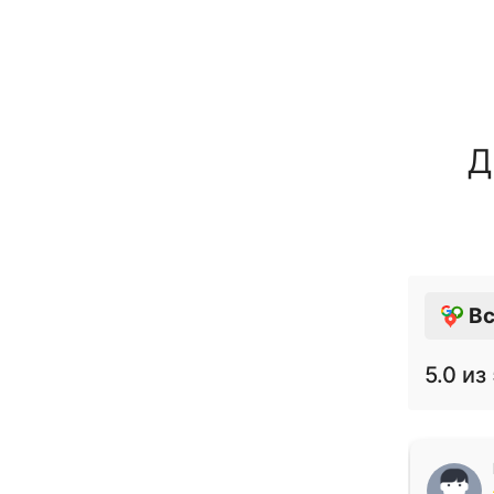
Д
Вс
5.0
из 