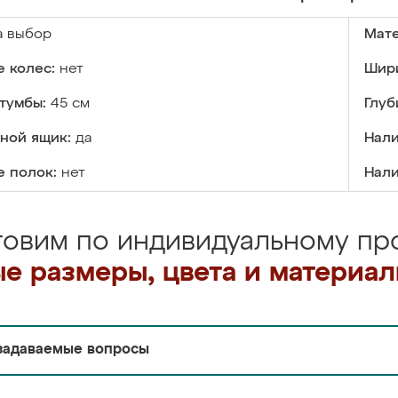
а выбор
Мате
 колес:
нет
Шири
тумбы:
45 см
Глуб
ной ящик:
да
Нали
е полок:
нет
Нали
товим по индивидуальному про
е размеры, цвета и материа
задаваемые вопросы