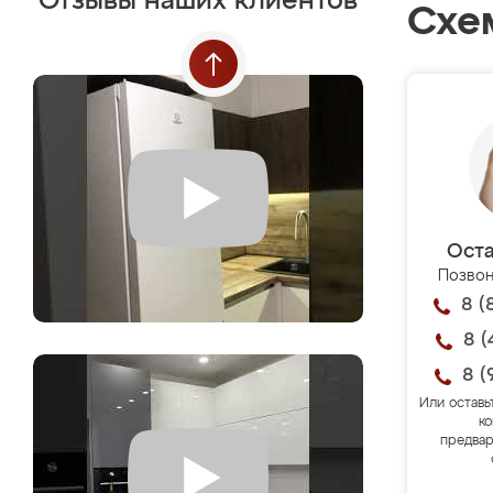
Отзывы наших клиентов
Схе
Оста
Позвон
8 (
8 (
8 (
Или оставь
ко
предвар