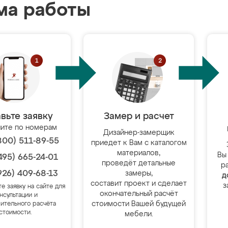
ма работы
вьте заявку
Замер и расчет
ите по номерам
Дизайнер-замерщик
800) 511-89-55
приедет к Вам с каталогом
материалов,
Вы
495) 665-24-01
проведёт детальные
р
926) 409-68-13
замеры,
д
составит проект и сделает
з
те заявку на сайте для
окончательный расчёт
нсультации и
стоимости Вашей будущей
ительного расчёта
стоимости.
мебели.