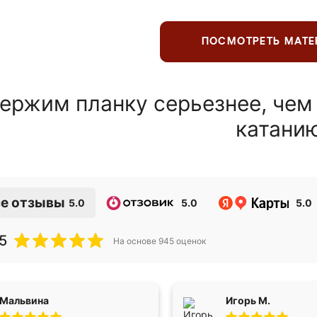
ПОСМОТРЕТЬ МАТ
ержим планку серьезнее, чем
катани
е отзывы
5.0
5.0
5.0
5
На основе
945
оценок
Мальвина
Игорь М.