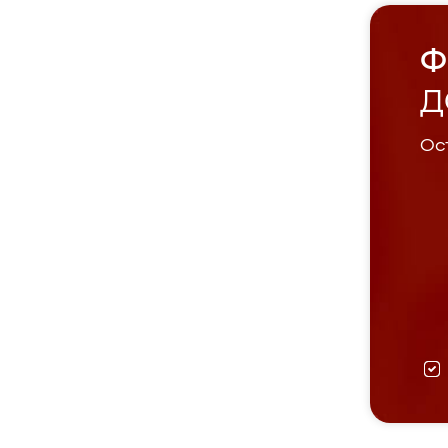
Ф
Д
Ост