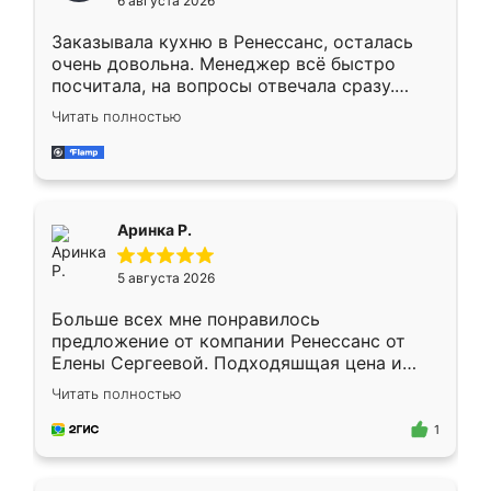
6 августа 2026
мебели буду заказывать только здесь.
Заказывала кухню в Ренессанс, осталась
очень довольна. Менеджер всё быстро
посчитала, на вопросы отвечала сразу.
Замерщик приехал в субботу, подошёл к
Читать полностью
делу со всей ответственностью. Собрали
за день, ребята работали аккуратно, даже
пыли почти не было. Качество отличное,
ящики ходят плавно, ничего не скрипит.
Всё подошло как влитое.
Аринка Р.
5 августа 2026
Больше всех мне понравилось
предложение от компании Ренессанс от
Елены Сергеевой. Подходяшщая цена и
короткие сроки изготовления. Приехавший
Читать полностью
для замера сотрудник Владислав
предложил по моему эскизу самый
1
подходящий вариант шкафа. Немного его
видоизменил, получилось даже лучше, чем