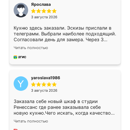
я хотела.
Ярослава
3 августа 2026
Кухню здесь заказали. Эскизы прислали в
телеграмм. Выбрали наиболее подходящий.
Согласовали день для замера. Через 3
недели кухня была уже готова. Остались
Читать полностью
довольны работой. Спасибо Ренессанс
мебель за качественную работу!
yaroslava1986
3 августа 2026
Заказала себе новый шкаф в студии
Ренессанс где ранее заказывала себе
новую кухню.Чего искать, когда качеством
вполне довольна. Служит кухня уже почти
Читать полностью
два года, нареканий нет.