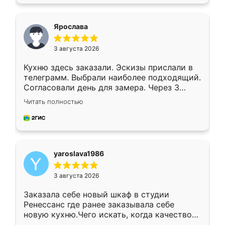
подходящий вариант шкафа. Немного его
видоизменил, получилось даже лучше, чем
я хотела.
Ярослава
3 августа 2026
Кухню здесь заказали. Эскизы прислали в
телеграмм. Выбрали наиболее подходящий.
Согласовали день для замера. Через 3
недели кухня была уже готова. Остались
Читать полностью
довольны работой. Спасибо Ренессанс
мебель за качественную работу!
yaroslava1986
3 августа 2026
Заказала себе новый шкаф в студии
Ренессанс где ранее заказывала себе
новую кухню.Чего искать, когда качеством
вполне довольна. Служит кухня уже почти