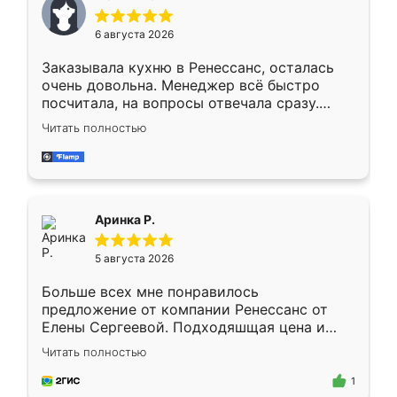
меньше, здесь же он более разнообразный.
Мне нравится ,если что-то потребуется из
6 августа 2026
мебели буду заказывать только здесь.
Заказывала кухню в Ренессанс, осталась
очень довольна. Менеджер всё быстро
посчитала, на вопросы отвечала сразу.
Замерщик приехал в субботу, подошёл к
Читать полностью
делу со всей ответственностью. Собрали
за день, ребята работали аккуратно, даже
пыли почти не было. Качество отличное,
ящики ходят плавно, ничего не скрипит.
Всё подошло как влитое.
Аринка Р.
5 августа 2026
Больше всех мне понравилось
предложение от компании Ренессанс от
Елены Сергеевой. Подходяшщая цена и
короткие сроки изготовления. Приехавший
Читать полностью
для замера сотрудник Владислав
предложил по моему эскизу самый
1