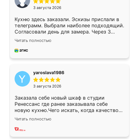
3 августа 2026
Кухню здесь заказали. Эскизы прислали в
телеграмм. Выбрали наиболее подходящий.
Согласовали день для замера. Через 3
недели кухня была уже готова. Остались
Читать полностью
довольны работой. Спасибо Ренессанс
мебель за качественную работу!
yaroslava1986
3 августа 2026
Заказала себе новый шкаф в студии
Ренессанс где ранее заказывала себе
новую кухню.Чего искать, когда качеством
вполне довольна. Служит кухня уже почти
Читать полностью
два года, нареканий нет.