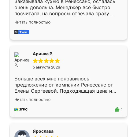
Заказывала кухню в Ренессанс, осталась
очень довольна. Менеджер всё быстро
посчитала, на вопросы отвечала сразу.
Замерщик приехал в субботу, подошёл к
Читать полностью
делу со всей ответственностью. Собрали
за день, ребята работали аккуратно, даже
пыли почти не было. Качество отличное,
ящики ходят плавно, ничего не скрипит.
Всё подошло как влитое.
Аринка Р.
5 августа 2026
Больше всех мне понравилось
предложение от компании Ренессанс от
Елены Сергеевой. Подходяшщая цена и
короткие сроки изготовления. Приехавший
Читать полностью
для замера сотрудник Владислав
предложил по моему эскизу самый
1
подходящий вариант шкафа. Немного его
видоизменил, получилось даже лучше, чем
я хотела.
Ярослава