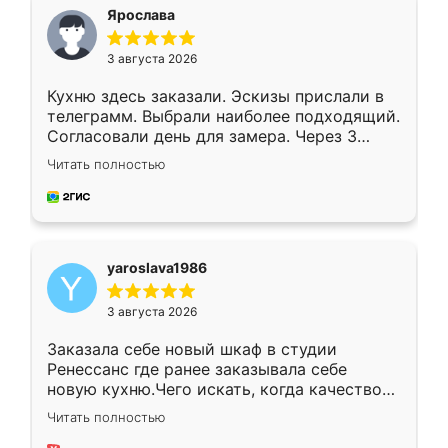
я хотела.
Ярослава
3 августа 2026
Кухню здесь заказали. Эскизы прислали в
телеграмм. Выбрали наиболее подходящий.
Согласовали день для замера. Через 3
недели кухня была уже готова. Остались
Читать полностью
довольны работой. Спасибо Ренессанс
мебель за качественную работу!
yaroslava1986
3 августа 2026
Заказала себе новый шкаф в студии
Ренессанс где ранее заказывала себе
новую кухню.Чего искать, когда качеством
вполне довольна. Служит кухня уже почти
Читать полностью
два года, нареканий нет.