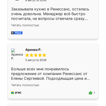
6 августа 2026
мебели буду заказывать только здесь.
Заказывала кухню в Ренессанс, осталась
очень довольна. Менеджер всё быстро
посчитала, на вопросы отвечала сразу.
Замерщик приехал в субботу, подошёл к
Читать полностью
делу со всей ответственностью. Собрали
за день, ребята работали аккуратно, даже
пыли почти не было. Качество отличное,
ящики ходят плавно, ничего не скрипит.
Всё подошло как влитое.
Аринка Р.
5 августа 2026
Больше всех мне понравилось
предложение от компании Ренессанс от
Елены Сергеевой. Подходяшщая цена и
короткие сроки изготовления. Приехавший
Читать полностью
для замера сотрудник Владислав
предложил по моему эскизу самый
1
подходящий вариант шкафа. Немного его
видоизменил, получилось даже лучше, чем