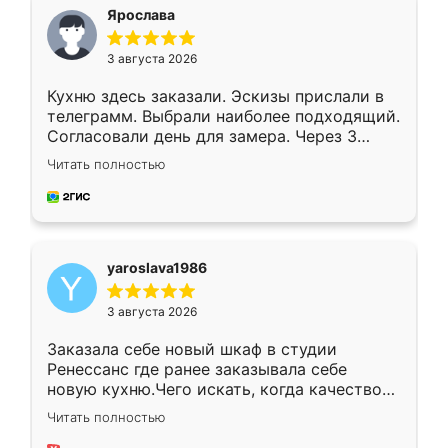
я хотела.
Ярослава
3 августа 2026
Кухню здесь заказали. Эскизы прислали в
телеграмм. Выбрали наиболее подходящий.
Согласовали день для замера. Через 3
недели кухня была уже готова. Остались
Читать полностью
довольны работой. Спасибо Ренессанс
мебель за качественную работу!
yaroslava1986
3 августа 2026
Заказала себе новый шкаф в студии
Ренессанс где ранее заказывала себе
новую кухню.Чего искать, когда качеством
вполне довольна. Служит кухня уже почти
Читать полностью
два года, нареканий нет.