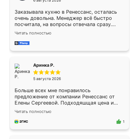
6 августа 2026
мебели буду заказывать только здесь.
Заказывала кухню в Ренессанс, осталась
очень довольна. Менеджер всё быстро
посчитала, на вопросы отвечала сразу.
Замерщик приехал в субботу, подошёл к
Читать полностью
делу со всей ответственностью. Собрали
за день, ребята работали аккуратно, даже
пыли почти не было. Качество отличное,
ящики ходят плавно, ничего не скрипит.
Всё подошло как влитое.
Аринка Р.
5 августа 2026
Больше всех мне понравилось
предложение от компании Ренессанс от
Елены Сергеевой. Подходяшщая цена и
короткие сроки изготовления. Приехавший
Читать полностью
для замера сотрудник Владислав
предложил по моему эскизу самый
1
подходящий вариант шкафа. Немного его
видоизменил, получилось даже лучше, чем