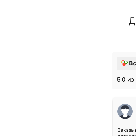
Д
Вс
5.0
из 
Заказыв