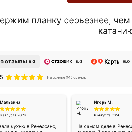
ержим планку серьезнее, чем
катани
е отзывы
5.0
5.0
5.0
5
На основе
945
оценок
Мальвина
Игорь М.
6 августа 2026
6 августа 2026
ала кухню в Ренессанс,
На самом деле в Ренес