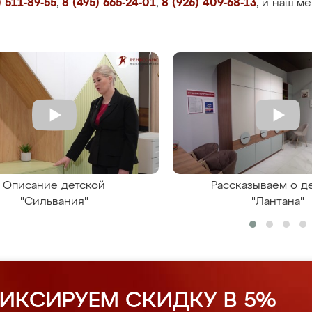
 511-89-55
,
8 (495) 665-24-01
,
8 (926) 409-68-13
, и наш м
Описание детской
Рассказываем о д
"Сильвания"
"Лантана"
ИКСИРУЕМ СКИДКУ В 5%