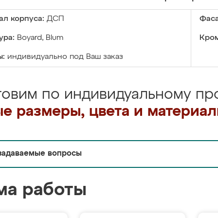
ал корпуса:
ДСП
Фаса
ура:
Boyard, Blum
Кром
ы:
индивидуально под Ваш заказ
товим по индивидуальному про
е размеры, цвета и материа
задаваемые вопросы
ма работы