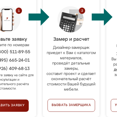
вьте заявку
Замер и расчет
ите по номерам
Дизайнер-замерщик
800) 511-89-55
приедет к Вам с каталогом
материалов,
Вы
495) 665-24-01
проведёт детальные
р
926) 409-68-13
замеры,
д
составит проект и сделает
з
те заявку на сайте для
окончательный расчёт
нсультации и
стоимости Вашей будущей
ительного расчёта
стоимости.
мебели.
ВЫЗВАТЬ ЗАМЕРЩИКА
АВИТЬ ЗАЯВКУ