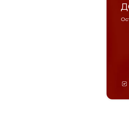
Д
Ост