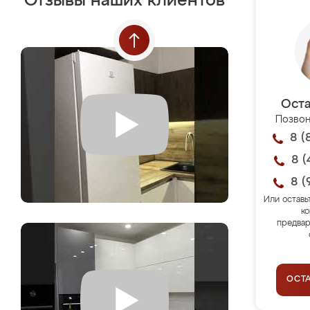
Отзывы наших клиентов
Оста
Позвон
8 (
8 (
8 (
Или оставь
ко
предвар
ОСТ