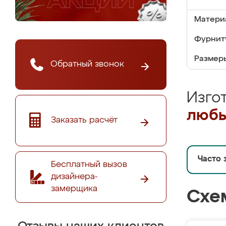
Матери
Фурнит
Размер
Обратный звонок
Изго
любы
Заказать расчёт
Часто 
Бесплатный вызов
дизайнера-
замерщика
Схе