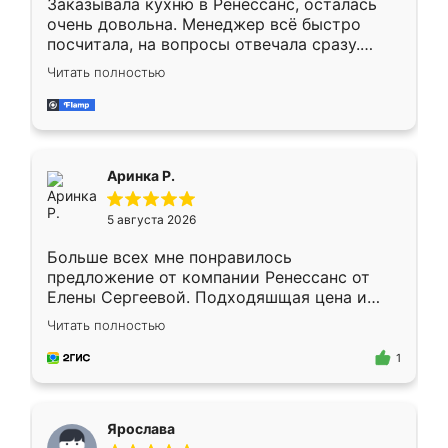
Заказывала кухню в Ренессанс, осталась
очень довольна. Менеджер всё быстро
посчитала, на вопросы отвечала сразу.
Замерщик приехал в субботу, подошёл к
Читать полностью
делу со всей ответственностью. Собрали
за день, ребята работали аккуратно, даже
пыли почти не было. Качество отличное,
ящики ходят плавно, ничего не скрипит.
Всё подошло как влитое.
Аринка Р.
5 августа 2026
Больше всех мне понравилось
предложение от компании Ренессанс от
Елены Сергеевой. Подходяшщая цена и
короткие сроки изготовления. Приехавший
Читать полностью
для замера сотрудник Владислав
предложил по моему эскизу самый
1
подходящий вариант шкафа. Немного его
видоизменил, получилось даже лучше, чем
я хотела.
Ярослава