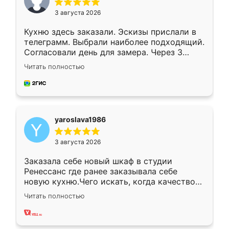
3 августа 2026
Кухню здесь заказали. Эскизы прислали в
телеграмм. Выбрали наиболее подходящий.
Согласовали день для замера. Через 3
недели кухня была уже готова. Остались
Читать полностью
довольны работой. Спасибо Ренессанс
мебель за качественную работу!
yaroslava1986
3 августа 2026
Заказала себе новый шкаф в студии
Ренессанс где ранее заказывала себе
новую кухню.Чего искать, когда качеством
вполне довольна. Служит кухня уже почти
Читать полностью
два года, нареканий нет.