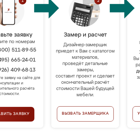
вьте заявку
Замер и расчет
ите по номерам
Дизайнер-замерщик
800) 511-89-55
приедет к Вам с каталогом
материалов,
Вы
495) 665-24-01
проведёт детальные
р
926) 409-68-13
замеры,
д
составит проект и сделает
з
те заявку на сайте для
окончательный расчёт
нсультации и
стоимости Вашей будущей
ительного расчёта
стоимости.
мебели.
ВЫЗВАТЬ ЗАМЕРЩИКА
АВИТЬ ЗАЯВКУ