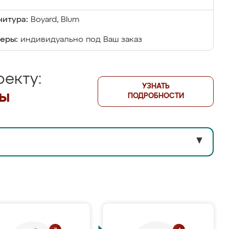
итура:
Boyard, Blum
еры:
индивидуально под Ваш заказ
екту:
УЗНАТЬ
лы
ПОДРОБНОСТИ
▼