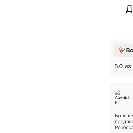
Д
Вс
5.0
из 
Больше
предло
Ренесс