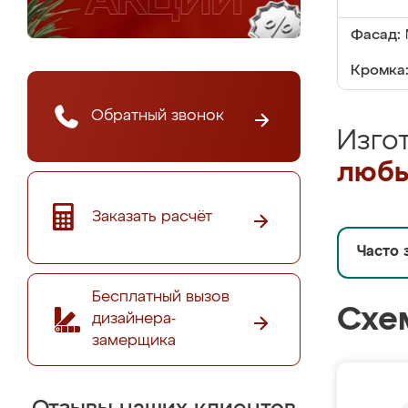
Фасад:
Кромка
Обратный звонок
Изго
любы
Заказать расчёт
Часто 
Бесплатный вызов
Схе
дизайнера-
замерщика