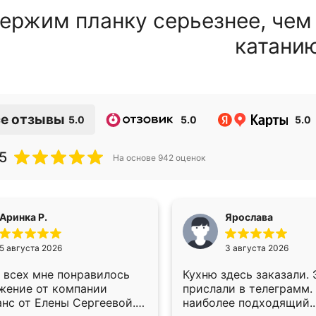
ержим планку серьезнее, чем
катани
е отзывы
5.0
5.0
5.0
5
На основе
942
оценок
Аринка Р.
Ярослава
5 августа 2026
3 августа 2026
 всех мне понравилось
Кухню здесь заказали.
жение от компании
прислали в телеграмм.
анс от Елены Сергеевой.
наиболее подходящий.