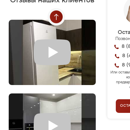
Отзывы наших клиентов
Оста
Позвон
8 (
8 (
8 (
Или оставь
ко
предвар
ОСТ