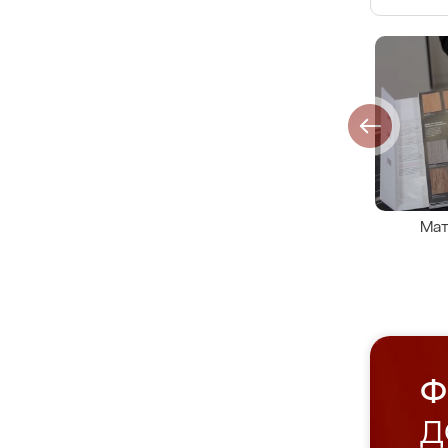
Мат
Ф
Д