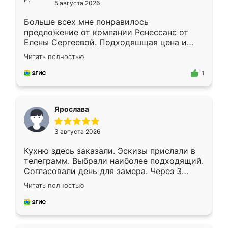
5 августа 2026
Больше всех мне понравилось
предложение от компании Ренессанс от
Елены Сергеевой. Подходяшщая цена и
короткие сроки изготовления. Приехавший
Читать полностью
для замера сотрудник Владислав
предложил по моему эскизу самый
1
подходящий вариант шкафа. Немного его
видоизменил, получилось даже лучше, чем
я хотела.
Ярослава
3 августа 2026
Кухню здесь заказали. Эскизы прислали в
телеграмм. Выбрали наиболее подходящий.
Согласовали день для замера. Через 3
недели кухня была уже готова. Остались
Читать полностью
довольны работой. Спасибо Ренессанс
мебель за качественную работу!