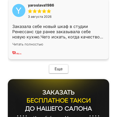
yaroslava1986
3 августа 2026
Заказала себе новый шкаф в студии
Ренессанс где ранее заказывала себе
новую кухню.Чего искать, когда качеством
вполне довольна. Служит кухня уже почти
Читать полностью
два года, нареканий нет.
Еще
ЗАКАЗАТЬ
БЕСПЛАТНОЕ ТАКСИ
ДО НАШЕГО САЛОНА