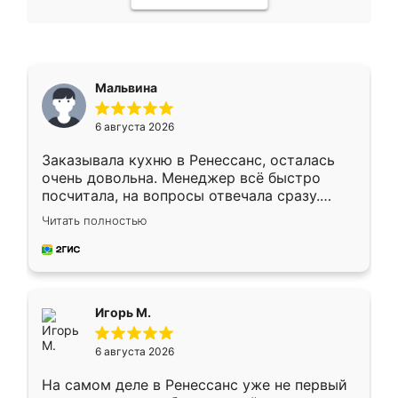
Мальвина
6 августа 2026
Заказывала кухню в Ренессанс, осталась
очень довольна. Менеджер всё быстро
посчитала, на вопросы отвечала сразу.
Замерщик приехал в субботу, подошёл к
Читать полностью
делу со всей ответственностью. Собрали
за день, ребята работали аккуратно, даже
пыли почти не было. Качество отличное,
ящики ходят плавно, ничего не скрипит.
Всё подошло как влитое.
Игорь М.
6 августа 2026
На самом деле в Ренессанс уже не первый