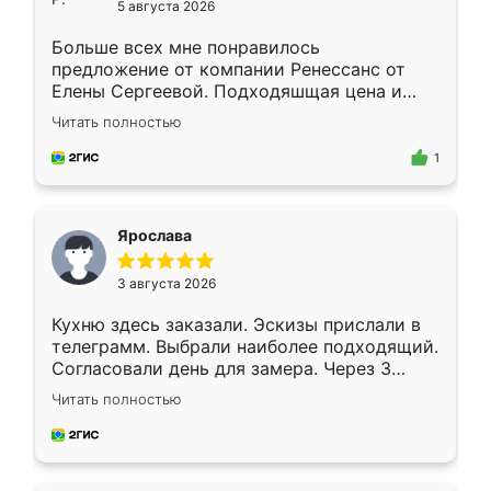
5 августа 2026
Больше всех мне понравилось
предложение от компании Ренессанс от
Елены Сергеевой. Подходяшщая цена и
короткие сроки изготовления. Приехавший
Читать полностью
для замера сотрудник Владислав
предложил по моему эскизу самый
1
подходящий вариант шкафа. Немного его
видоизменил, получилось даже лучше, чем
я хотела.
Ярослава
3 августа 2026
Кухню здесь заказали. Эскизы прислали в
телеграмм. Выбрали наиболее подходящий.
Согласовали день для замера. Через 3
недели кухня была уже готова. Остались
Читать полностью
довольны работой. Спасибо Ренессанс
мебель за качественную работу!