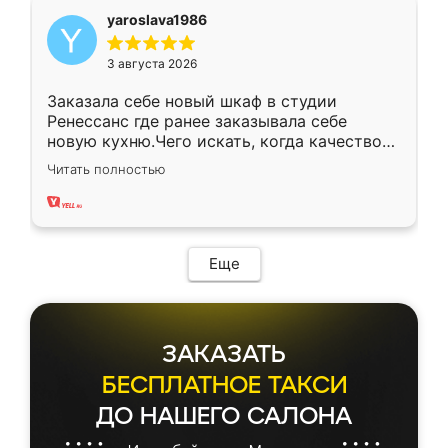
yaroslava1986
3 августа 2026
Заказала себе новый шкаф в студии
Ренессанс где ранее заказывала себе
новую кухню.Чего искать, когда качеством
вполне довольна. Служит кухня уже почти
Читать полностью
два года, нареканий нет.
Еще
ЗАКАЗАТЬ
БЕСПЛАТНОЕ ТАКСИ
ДО НАШЕГО САЛОНА