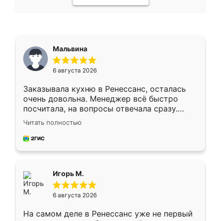
Мальвина
6 августа 2026
Заказывала кухню в Ренессанс, осталась
очень довольна. Менеджер всё быстро
посчитала, на вопросы отвечала сразу.
Замерщик приехал в субботу, подошёл к
Читать полностью
делу со всей ответственностью. Собрали
за день, ребята работали аккуратно, даже
пыли почти не было. Качество отличное,
ящики ходят плавно, ничего не скрипит.
Всё подошло как влитое.
Игорь М.
6 августа 2026
На самом деле в Ренессанс уже не первый