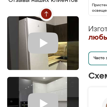
Отзывы наших клиентов
Пристен
освеще
Изго
любы
Часто 
Схе