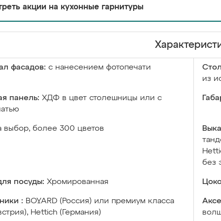
реть акции на кухонные гарнитуры
Характерист
ал фасадов:
с нанесением фотопечати
Сто
из и
я панель:
ХДФ в цвет столешницы или с
Габа
чатью
а выбор, более 300 цветов
Выка
танд
Hett
без 
ля посуды:
Хромированная
Цоко
ники :
BOYARD (Россия) или премиум класса
Аксе
встрия), Hettich (Германия)
волш