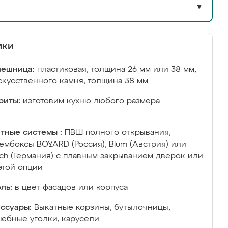
▼
ики
лешница:
пластиковая, толщина 26 мм или 38 мм;
скусственного камня, толщина 38 мм
риты:
изготовим кухню любого размера
тные системы :
ПВШ полного открывания,
ембоксы BOYARD (Россия), Blum (Австрия) или
ich (Германия) с плавным закрыванием дверок или
этой опции
ль:
в цвет фасадов или корпуса
ссуары:
Выкатные корзины, бутылочницы,
ебные уголки, карусели