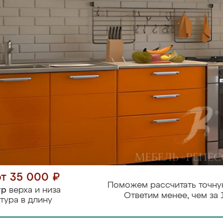
от 35 000 ₽
Поможем рассчитать точну
тр
верха и низа
Ответим менее, чем за 
тура в длину