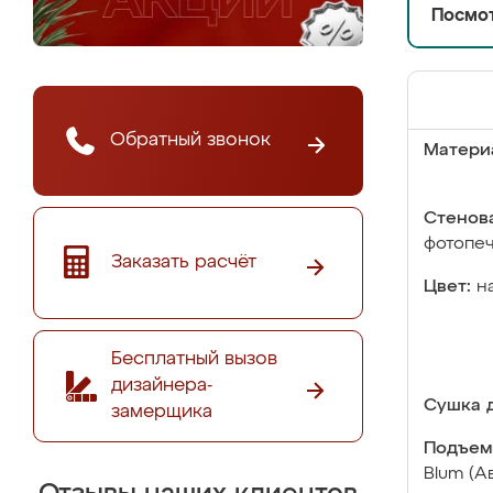
Посмот
Обратный звонок
Матери
Стенова
фотопе
Заказать расчёт
Цвет:
н
Бесплатный вызов
дизайнера-
Сушка д
замерщика
Подъем
Blum (А