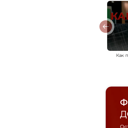
Как 
Ф
Д
Ост