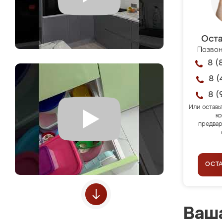
Оста
Позвон
8 (
8 (
8 (
Или оставь
ко
предвар
ОСТ
Ваша