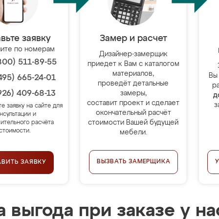
вьте заявку
Замер и расчет
ите по номерам
Дизайнер-замерщик
800) 511-89-55
приедет к Вам с каталогом
материалов,
Вы
495) 665-24-01
проведёт детальные
р
926) 409-68-13
замеры,
д
составит проект и сделает
з
те заявку на сайте для
окончательный расчёт
нсультации и
стоимости Вашей будущей
ительного расчёта
стоимости.
мебели.
ВЫЗВАТЬ ЗАМЕРЩИКА
АВИТЬ ЗАЯВКУ
 выгода при заказе у на