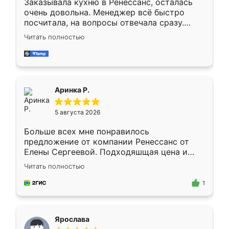
Заказывала кухню в Ренессанс, осталась
очень довольна. Менеджер всё быстро
посчитала, на вопросы отвечала сразу.
Замерщик приехал в субботу, подошёл к
Читать полностью
делу со всей ответственностью. Собрали
за день, ребята работали аккуратно, даже
пыли почти не было. Качество отличное,
ящики ходят плавно, ничего не скрипит.
Всё подошло как влитое.
Аринка Р.
5 августа 2026
Больше всех мне понравилось
предложение от компании Ренессанс от
Елены Сергеевой. Подходяшщая цена и
короткие сроки изготовления. Приехавший
Читать полностью
для замера сотрудник Владислав
предложил по моему эскизу самый
1
подходящий вариант шкафа. Немного его
видоизменил, получилось даже лучше, чем
я хотела.
Ярослава