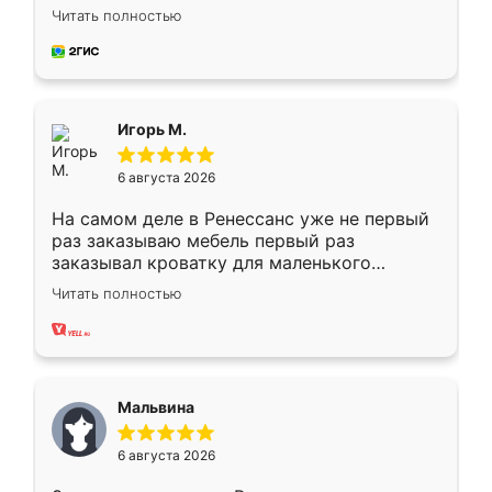
Замерщик приехал в субботу, подошёл к
Читать полностью
делу со всей ответственностью. Собрали
за день, ребята работали аккуратно, даже
пыли почти не было. Качество отличное,
ящики ходят плавно, ничего не скрипит.
Всё подошло как влитое.
Игорь М.
6 августа 2026
На самом деле в Ренессанс уже не первый
раз заказываю мебель первый раз
заказывал кроватку для маленького
ребёнка при его рождении ,во второй раз
Читать полностью
заказал шкаф-купе. По качеству очень
хорошее сборка достаточно быстрая,
также адекватные цены. До этого
сравнивал с разными конкурентами в этом
сегменте ,выбор у конкурентов куда
Мальвина
меньше, здесь же он более разнообразный.
Мне нравится ,если что-то потребуется из
6 августа 2026
мебели буду заказывать только здесь.