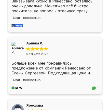
Заказывала кухню в Ренессанс, осталась
очень довольна. Менеджер всё быстро
посчитала, на вопросы отвечала сразу.
Замерщик приехал в субботу, подошёл к
Читать полностью
делу со всей ответственностью. Собрали
за день, ребята работали аккуратно, даже
пыли почти не было. Качество отличное,
ящики ходят плавно, ничего не скрипит.
Всё подошло как влитое.
Аринка Р.
5 августа 2026
Больше всех мне понравилось
предложение от компании Ренессанс от
Елены Сергеевой. Подходяшщая цена и
короткие сроки изготовления. Приехавший
Читать полностью
для замера сотрудник Владислав
предложил по моему эскизу самый
1
подходящий вариант шкафа. Немного его
видоизменил, получилось даже лучше, чем
я хотела.
Ярослава