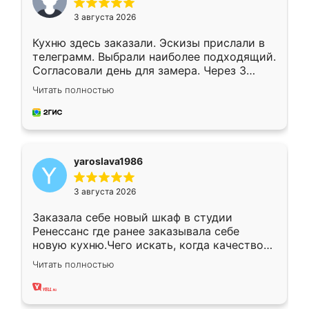
3 августа 2026
Кухню здесь заказали. Эскизы прислали в
телеграмм. Выбрали наиболее подходящий.
Согласовали день для замера. Через 3
недели кухня была уже готова. Остались
Читать полностью
довольны работой. Спасибо Ренессанс
мебель за качественную работу!
yaroslava1986
3 августа 2026
Заказала себе новый шкаф в студии
Ренессанс где ранее заказывала себе
новую кухню.Чего искать, когда качеством
вполне довольна. Служит кухня уже почти
Читать полностью
два года, нареканий нет.