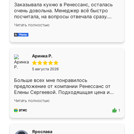
Заказывала кухню в Ренессанс, осталась
очень довольна. Менеджер всё быстро
посчитала, на вопросы отвечала сразу.
Замерщик приехал в субботу, подошёл к
Читать полностью
делу со всей ответственностью. Собрали
за день, ребята работали аккуратно, даже
пыли почти не было. Качество отличное,
ящики ходят плавно, ничего не скрипит.
Всё подошло как влитое.
Аринка Р.
5 августа 2026
Больше всех мне понравилось
предложение от компании Ренессанс от
Елены Сергеевой. Подходяшщая цена и
короткие сроки изготовления. Приехавший
Читать полностью
для замера сотрудник Владислав
предложил по моему эскизу самый
1
подходящий вариант шкафа. Немного его
видоизменил, получилось даже лучше, чем
я хотела.
Ярослава