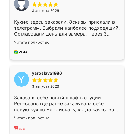
3 августа 2026
Кухню здесь заказали. Эскизы прислали в
телеграмм. Выбрали наиболее подходящий.
Согласовали день для замера. Через 3
недели кухня была уже готова. Остались
Читать полностью
довольны работой. Спасибо Ренессанс
мебель за качественную работу!
yaroslava1986
3 августа 2026
Заказала себе новый шкаф в студии
Ренессанс где ранее заказывала себе
новую кухню.Чего искать, когда качеством
вполне довольна. Служит кухня уже почти
Читать полностью
два года, нареканий нет.