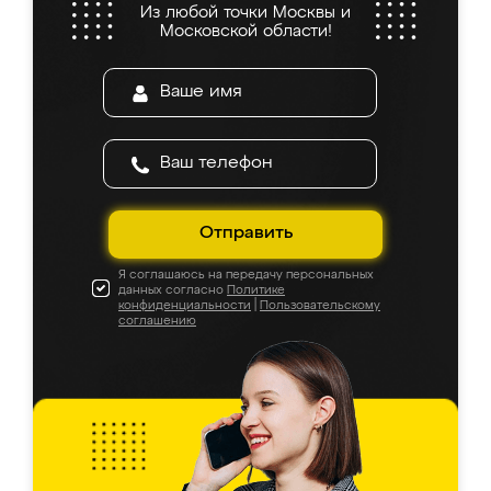
5.0
5.0
5.0
4.9
5.0
5.0
5.0
из 5
На основе
945
оценок
Оставить отзыв
Мальвина
6 августа 2026
Заказывала кухню в Ренессанс, осталась
очень довольна. Менеджер всё быстро
посчитала, на вопросы отвечала сразу.