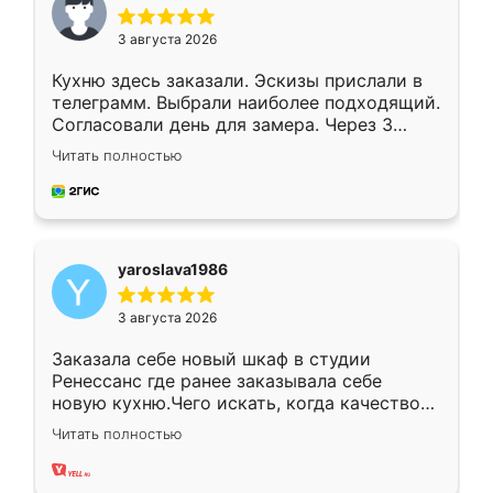
3 августа 2026
Кухню здесь заказали. Эскизы прислали в
телеграмм. Выбрали наиболее подходящий.
Согласовали день для замера. Через 3
недели кухня была уже готова. Остались
Читать полностью
довольны работой. Спасибо Ренессанс
мебель за качественную работу!
yaroslava1986
3 августа 2026
Заказала себе новый шкаф в студии
Ренессанс где ранее заказывала себе
новую кухню.Чего искать, когда качеством
вполне довольна. Служит кухня уже почти
Читать полностью
два года, нареканий нет.