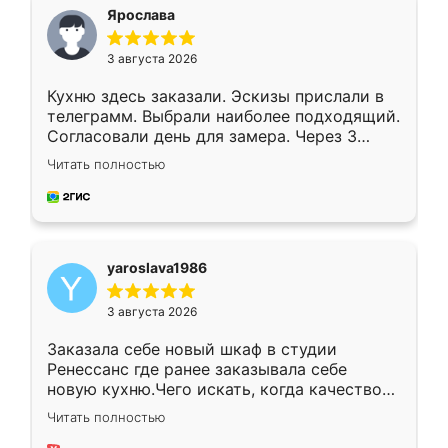
я хотела.
Ярослава
3 августа 2026
Кухню здесь заказали. Эскизы прислали в
телеграмм. Выбрали наиболее подходящий.
Согласовали день для замера. Через 3
недели кухня была уже готова. Остались
Читать полностью
довольны работой. Спасибо Ренессанс
мебель за качественную работу!
yaroslava1986
3 августа 2026
Заказала себе новый шкаф в студии
Ренессанс где ранее заказывала себе
новую кухню.Чего искать, когда качеством
вполне довольна. Служит кухня уже почти
Читать полностью
два года, нареканий нет.