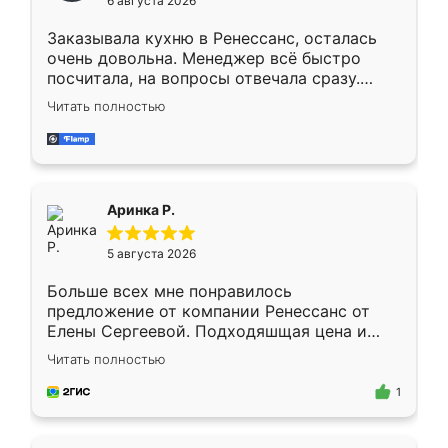
6 августа 2026
мебели буду заказывать только здесь.
Заказывала кухню в Ренессанс, осталась
очень довольна. Менеджер всё быстро
посчитала, на вопросы отвечала сразу.
Замерщик приехал в субботу, подошёл к
Читать полностью
делу со всей ответственностью. Собрали
за день, ребята работали аккуратно, даже
пыли почти не было. Качество отличное,
ящики ходят плавно, ничего не скрипит.
Всё подошло как влитое.
Аринка Р.
5 августа 2026
Больше всех мне понравилось
предложение от компании Ренессанс от
Елены Сергеевой. Подходяшщая цена и
короткие сроки изготовления. Приехавший
Читать полностью
для замера сотрудник Владислав
предложил по моему эскизу самый
1
подходящий вариант шкафа. Немного его
видоизменил, получилось даже лучше, чем