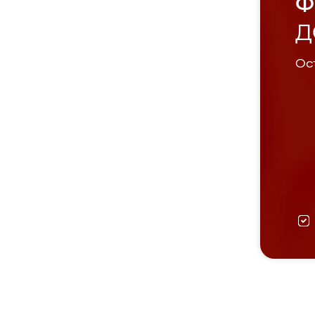
Ф
Д
Ост