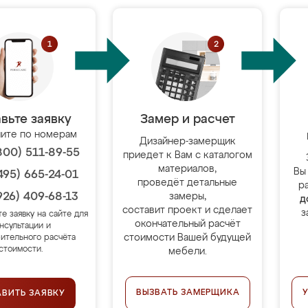
вьте заявку
Замер и расчет
ите по номерам
Дизайнер-замерщик
800) 511-89-55
приедет к Вам с каталогом
материалов,
Вы
495) 665-24-01
проведёт детальные
р
926) 409-68-13
замеры,
д
составит проект и сделает
з
те заявку на сайте для
окончательный расчёт
нсультации и
стоимости Вашей будущей
ительного расчёта
стоимости.
мебели.
ВЫЗВАТЬ ЗАМЕРЩИКА
АВИТЬ ЗАЯВКУ