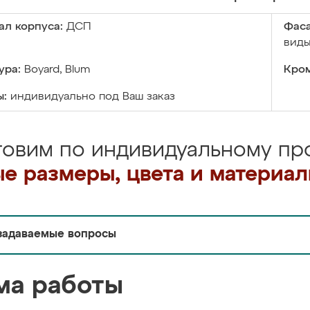
ал корпуса:
ДСП
Фаса
виды
ура:
Boyard, Blum
Кром
ы:
индивидуально под Ваш заказ
товим по индивидуальному про
е размеры, цвета и материа
задаваемые вопросы
ма работы