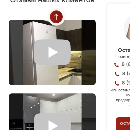
Отзывы наших клиентов
Оста
Позвон
8 (
8 (
8 (
Или оставь
ко
предвар
ОСТ