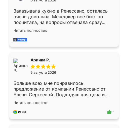
6 августа 2026
мебели буду заказывать только здесь.
Заказывала кухню в Ренессанс, осталась
очень довольна. Менеджер всё быстро
посчитала, на вопросы отвечала сразу.
Замерщик приехал в субботу, подошёл к
Читать полностью
делу со всей ответственностью. Собрали
за день, ребята работали аккуратно, даже
пыли почти не было. Качество отличное,
ящики ходят плавно, ничего не скрипит.
Всё подошло как влитое.
Аринка Р.
5 августа 2026
Больше всех мне понравилось
предложение от компании Ренессанс от
Елены Сергеевой. Подходяшщая цена и
короткие сроки изготовления. Приехавший
Читать полностью
для замера сотрудник Владислав
предложил по моему эскизу самый
1
подходящий вариант шкафа. Немного его
видоизменил, получилось даже лучше, чем