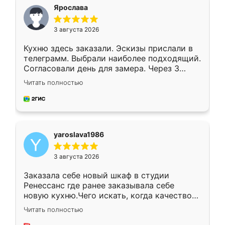
я хотела.
Ярослава
3 августа 2026
Кухню здесь заказали. Эскизы прислали в
телеграмм. Выбрали наиболее подходящий.
Согласовали день для замера. Через 3
недели кухня была уже готова. Остались
Читать полностью
довольны работой. Спасибо Ренессанс
мебель за качественную работу!
yaroslava1986
3 августа 2026
Заказала себе новый шкаф в студии
Ренессанс где ранее заказывала себе
новую кухню.Чего искать, когда качеством
вполне довольна. Служит кухня уже почти
Читать полностью
два года, нареканий нет.