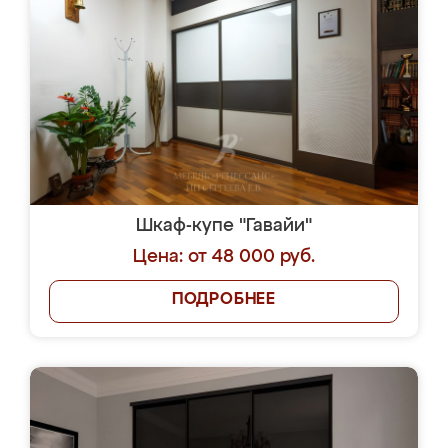
Кухню здесь заказали. Эскизы прислали в
телеграмм. Выбрали наиболее подходящий.
Согласовали день для замера. Через 3
недели кухня была уже готова. Остались
довольны работой. Спасибо Ренессанс
мебель за качественную работу!
yaroslava1986
3 августа 2026
Заказала себе новый шкаф в студии
Ренессанс где ранее заказывала себе
новую кухню.Чего искать, когда качеством
вполне довольна. Служит кухня уже почти
два года, нареканий нет.
Еще