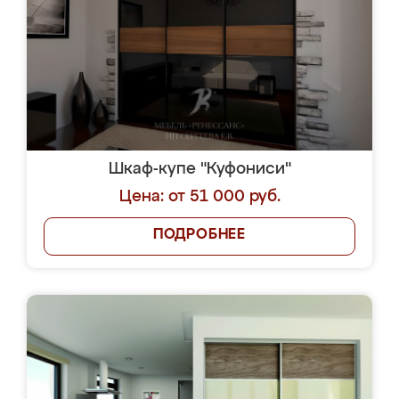
ЗАКАЗАТЬ
БЕСПЛАТНОЕ ТАКСИ
ДО НАШЕГО САЛОНА
Из любой точки Москвы и
Московской области!
Отправить
Я соглашаюсь на передачу персональных
данных согласно
Политике
конфиденциальности
|
Пользовательскому
соглашению