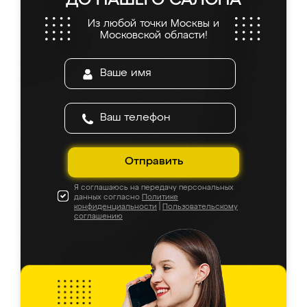
5.0
5.0
5.0
4.9
5.0
5.0
5.0
из 5
На основе
945
оценок
Оставить отзыв
Мальвина
6 августа 2026
Заказывала кухню в Ренессанс, осталась