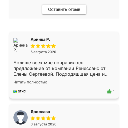
Оставить отзыв
Аринка Р.
5 августа 2026
Больше всех мне понравилось
предложение от компании Ренессанс от
Елены Сергеевой. Подходяшщая цена и
короткие сроки изготовления. Приехавший
Читать полностью
для замера сотрудник Владислав
предложил по моему эскизу самый
1
подходящий вариант шкафа. Немного его
видоизменил, получилось даже лучше, чем
я хотела.
Ярослава
3 августа 2026