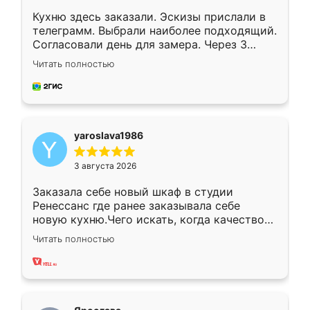
Кухню здесь заказали. Эскизы прислали в
телеграмм. Выбрали наиболее подходящий.
Согласовали день для замера. Через 3
недели кухня была уже готова. Остались
Читать полностью
довольны работой. Спасибо Ренессанс
мебель за качественную работу!
yaroslava1986
3 августа 2026
Заказала себе новый шкаф в студии
Ренессанс где ранее заказывала себе
новую кухню.Чего искать, когда качеством
вполне довольна. Служит кухня уже почти
Читать полностью
два года, нареканий нет.