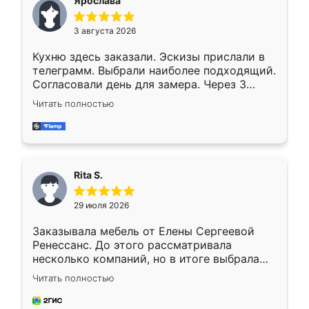
Ярослава
3 августа 2026
Кухню здесь заказали. Эскизы прислали в
телеграмм. Выбрали наиболее подходящий.
Согласовали день для замера. Через 3
недели кухня была уже готова. Остались
Читать полностью
довольны работой. Спасибо Ренессанс
мебель за качественную работу!
Rita S.
29 июля 2026
Заказывала мебель от Елены Сергеевой
Ренессанс. До этого рассматривала
несколько компаний, но в итоге выбрала
эту. Сначала обговорили условия, потом
Читать полностью
приехал замерщик, всё спокойно объяснил
и снял размеры. Изготовили в срок, с