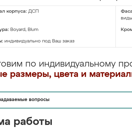
ал корпуса:
ДСП
Фаса
виды
ура:
Boyard, Blum
Кром
ы:
индивидуально под Ваш заказ
товим по индивидуальному про
е размеры, цвета и материа
задаваемые вопросы
ма работы