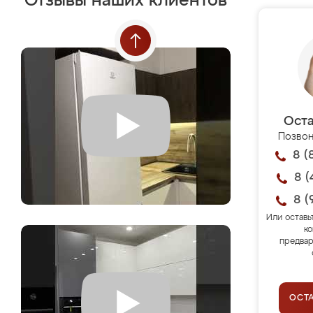
Отзывы наших клиентов
Оста
Позвон
8 (
8 (
8 (
Или оставь
ко
предвар
ОСТ