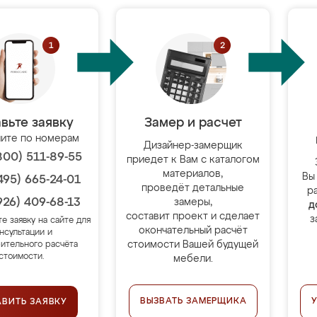
вьте заявку
Замер и расчет
ите по номерам
Дизайнер-замерщик
800) 511-89-55
приедет к Вам с каталогом
материалов,
Вы
495) 665-24-01
проведёт детальные
р
926) 409-68-13
замеры,
д
составит проект и сделает
з
те заявку на сайте для
окончательный расчёт
нсультации и
стоимости Вашей будущей
ительного расчёта
стоимости.
мебели.
ВЫЗВАТЬ ЗАМЕРЩИКА
АВИТЬ ЗАЯВКУ