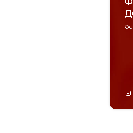
Ф
Д
Ост